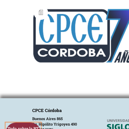
CPCE Córdoba
Buenos Aires 865
Av. Hipólito Yrigoyen 490
Todo sobre la RT