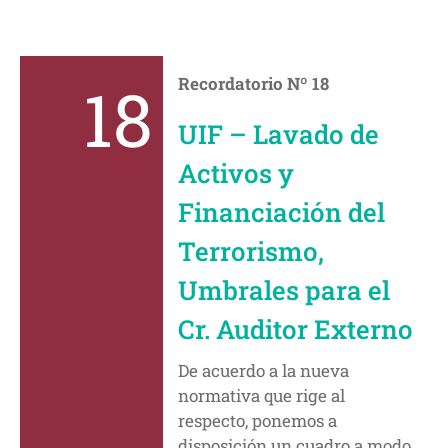
18
Recordatorio Nº 18
UIF – Lavado de
Activos y
Financiación del
Terrorismo,
Umbrales para el
Cr. Auditor Externo
De acuerdo a la nueva
normativa que rige al
respecto, ponemos a
disposición un cuadro a modo