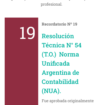
profesional.
19
Recordatorio Nº 19
Resolución
Técnica N° 54
(T.O.) Norma
Unificada
Argentina de
Contabilidad
(NUA).
Fue aprobada originalmente