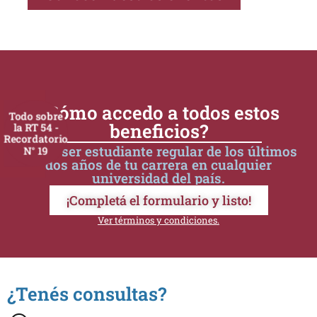
¿Cómo accedo a todos estos
Todo sobre
beneficios?
la RT 54 -
Recordatorio
Debés ser estudiante regular de los últimos
N° 19
dos años de tu carrera en cualquier
universidad del país.
¡Completá el formulario y listo!
Ver términos y condiciones.
¿Tenés consultas?