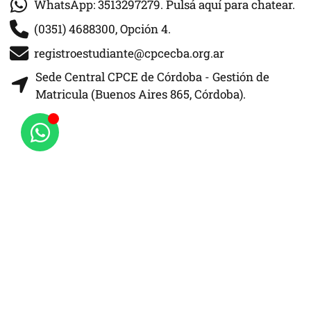
WhatsApp: 3513297279. Pulsá aquí para chatear.
(0351) 4688300, Opción 4.
registroestudiante@cpcecba.org.ar
Sede Central CPCE de Córdoba - Gestión de
Matricula (Buenos Aires 865, Córdoba).
CPCE Córdoba
Buenos Aires 865
Av. Hipólito Yrigoyen 490 (X5000JHR)
Córdoba – República Argentina