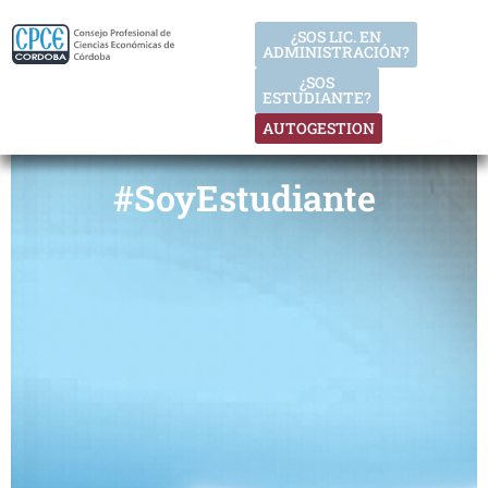
¿SOS LIC. EN
ADMINISTRACIÓN?
¿SOS
ESTUDIANTE?
AUTOGESTION
#SoyEstudiante