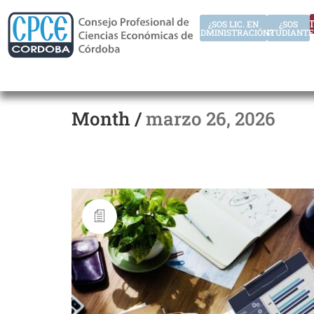
AUT
¿SOS LIC. EN
¿SOS
ADMINISTRACIÓN?
ESTUDIANTE
Month /
marzo 26, 2026