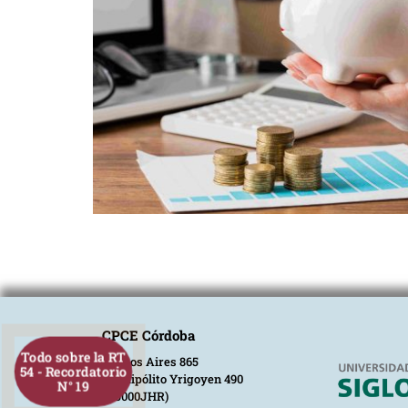
CPCE Córdoba
Todo sobre la RT
Buenos Aires 865
54 - Recordatorio
Av. Hipólito Yrigoyen 490
N° 19
(X5000JHR)