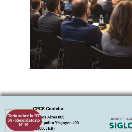
CPCE Córdoba
Todo sobre la RT
Buenos Aires 865
54 - Recordatorio
Av. Hipólito Yrigoyen 490
N° 19
(X5000JHR)