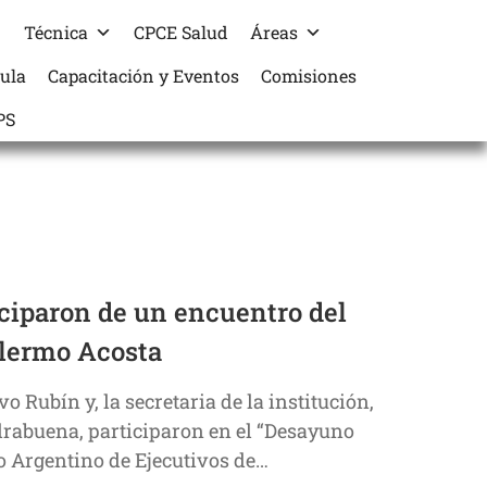
Técnica
CPCE Salud
Áreas
cula
Capacitación y Eventos
Comisiones
PS
ciparon de un encuentro del
llermo Acosta
o Rubín y, la secretaria de la institución,
drabuena, participaron en el “Desayuno
to Argentino de Ejecutivos de…