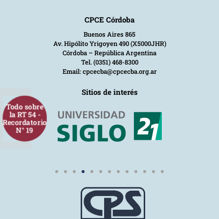
CPCE Córdoba
Buenos Aires 865
Av. Hipólito Yrigoyen 490 (X5000JHR)
Córdoba – República Argentina
Tel. (0351) 468-8300
Email: cpcecba@cpcecba.org.ar
Sitios de interés
Todo sobre
la RT 54 -
Recordatorio
N° 19