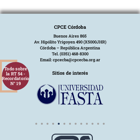
CPCE Córdoba
Buenos Aires 865
Av. Hipólito Yrigoyen 490 (X5000JHR)
Córdoba – República Argentina
Tel. (0351) 468-8300
Email: cpcecba@cpcecba.org.ar
Todo sobre
Sitios de interés
la RT 54 -
Recordatorio
N° 19