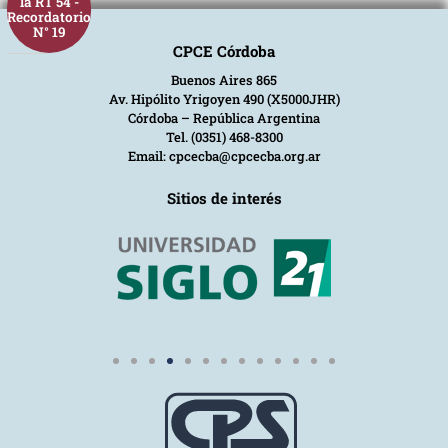
la RT 54 -
Recordatorio
N° 19
CPCE Córdoba
Buenos Aires 865
Av. Hipólito Yrigoyen 490 (X5000JHR)
Córdoba – República Argentina
Tel. (0351) 468-8300
Email: cpcecba@cpcecba.org.ar
Sitios de interés