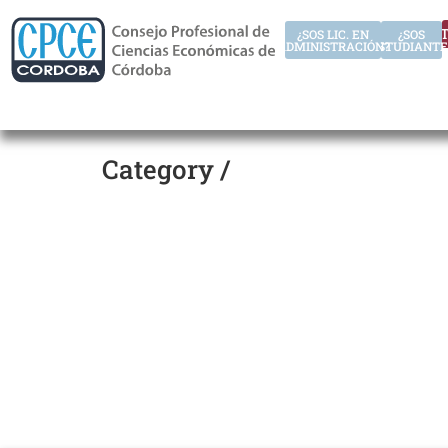
AUT
¿SOS LIC. EN
¿SOS
ADMINISTRACIÓN?
ESTUDIANTE
Category /