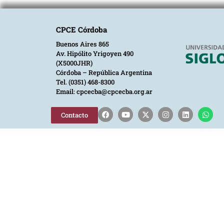
CPCE Córdoba
Buenos Aires 865
Av. Hipólito Yrigoyen 490
(X5000JHR)
Córdoba – República Argentina
Tel. (0351) 468-8300
Email: cpcecba@cpcecba.org.ar
Contacto