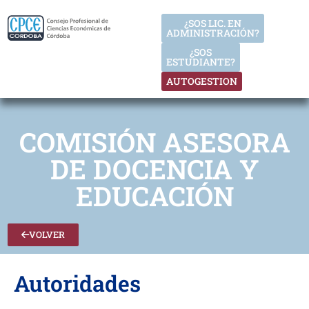
¿SOS LIC. EN
ADMINISTRACIÓN?
¿SOS
ESTUDIANTE?
AUTOGESTION
COMISIÓN ASESORA
DE DOCENCIA Y
EDUCACIÓN
VOLVER
Autoridades