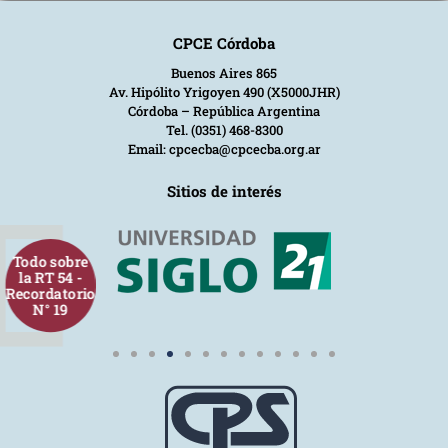
CPCE Córdoba
Buenos Aires 865
Av. Hipólito Yrigoyen 490 (X5000JHR)
Córdoba – República Argentina
Tel. (0351) 468-8300
Email: cpcecba@cpcecba.org.ar
Sitios de interés
Todo sobre
la RT 54 -
Recordatorio
N° 19