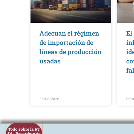
Adecuan el régimen
El
de importación de
in
líneas de producción
id
usadas
co
fa
06/08/2026
06/
Todo sobre la RT
54 - Recordatorio