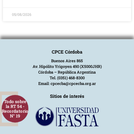
05/08/2026
CPCE Córdoba
Buenos Aires 865
Av. Hipólito Yrigoyen 490 (X5000JHR)
Córdoba – República Argentina
Tel. (0351) 468-8300
Email: cpcecba@cpcecba.org.ar
Sitios de interés
Todo sobre
la RT 54 -
Recordatorio
N° 19