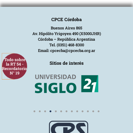
CPCE Córdoba
Buenos Aires 865
Av. Hipólito Yrigoyen 490 (X5000JHR)
Córdoba – República Argentina
Tel. (0351) 468-8300
Email: cpcecba@cpcecba.org.ar
Todo sobre
Sitios de interés
la RT 54 -
Recordatorio
N° 19