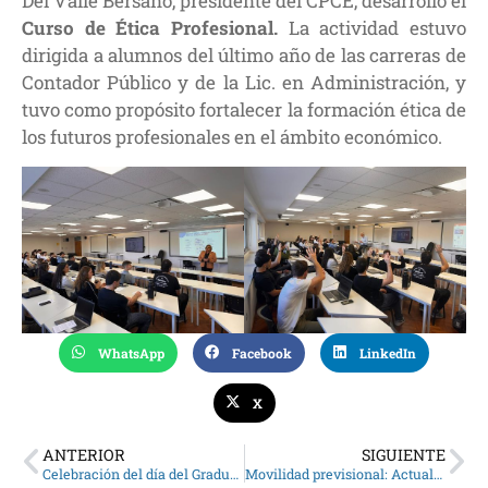
Del Valle Bersano, presidente del CPCE, desarrolló el
Curso de Ética Profesional.
La actividad estuvo
dirigida a alumnos del último año de las carreras de
Contador Público y de la Lic. en Administración, y
tuvo como propósito fortalecer la formación ética de
los futuros profesionales en el ámbito económico.
WhatsApp
Facebook
LinkedIn
X
ANTERIOR
SIGUIENTE
Celebración del día del Graduado: reserve su tarjeta
Movilidad previsional: Actualizan los límites de las contribuciones patronales de mayo