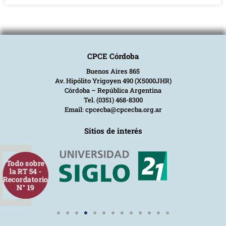
CPCE Córdoba
Buenos Aires 865
Av. Hipólito Yrigoyen 490 (X5000JHR)
Córdoba – República Argentina
Tel. (0351) 468-8300
Email: cpcecba@cpcecba.org.ar
Sitios de interés
Todo sobre
la RT 54 -
Recordatorio
N° 19