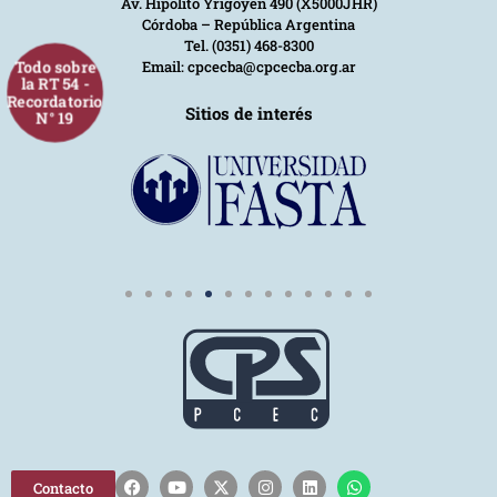
Av. Hipólito Yrigoyen 490 (X5000JHR)
Córdoba – República Argentina
Tel. (0351) 468-8300
Todo sobre
Email: cpcecba@cpcecba.org.ar
la RT 54 -
Recordatorio
Sitios de interés
N° 19
Contacto