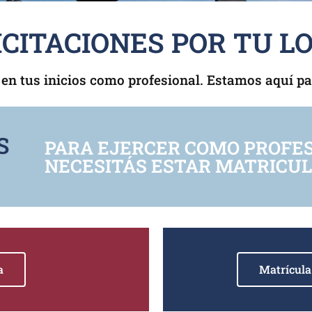
ICITACIONES POR TU L
n tus inicios como profesional. Estamos aquí par
S
PARA EJERCER COMO PROFE
NECESITÁS ESTAR MATRICU
a
Matrícula