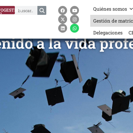
Quiénes somos
OGESTION
?
Gestión de matrí
Delegaciones
C
nido a la vida prof