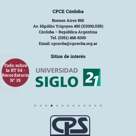
CPCE Córdoba
Buenos Aires 865
Av. Hipólito Yrigoyen 490 (X5000JHR)
Córdoba – República Argentina
Tel. (0351) 468-8300
Email: cpcecba@cpcecba.org.ar
Sitios de interés
Todo sobre
la RT 54 -
Recordatorio
N° 19