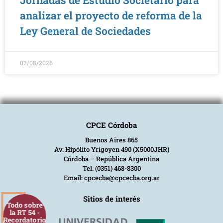
Jornadas de Estudio Societario para
analizar el proyecto de reforma de la
Ley General de Sociedades
07/08/2026
CPCE Córdoba
Buenos Aires 865
Av. Hipólito Yrigoyen 490 (X5000JHR)
Córdoba – República Argentina
Tel. (0351) 468-8300
Email: cpcecba@cpcecba.org.ar
Sitios de interés
Todo sobre
la RT 54 -
Recordatorio