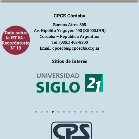
CPCE Córdoba
Buenos Aires 865
Av. Hipólito Yrigoyen 490 (X5000JHR)
Todo sobre
Córdoba – República Argentina
la RT 54 -
Tel. (0351) 468-8300
Recordatorio
N° 19
Email: cpcecba@cpcecba.org.ar
Sitios de interés