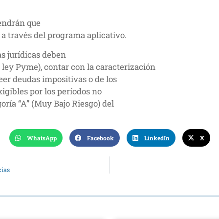
tendrán que
 a través del programa aplicativo.
as jurídicas deben
ley Pyme), contar con la caracterización
eer deudas impositivas o de los
xigibles por los períodos no
oría “A” (Muy Bajo Riesgo) del
WhatsApp
Facebook
LinkedIn
X
cias