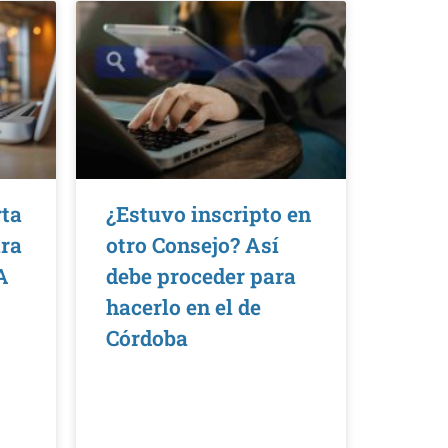
rta
¿Estuvo inscripto en
ara
otro Consejo? Así
A
debe proceder para
hacerlo en el de
Córdoba