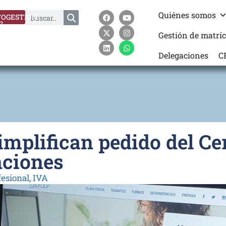
Quiénes somos
OGESTION
?
Gestión de matrí
Delegaciones
C
mplifican pedido del Cer
nciones
fesional
,
IVA