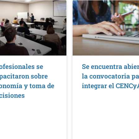
ofesionales se
Se encuentra abie
pacitaron sobre
la convocatoria p
onomía y toma de
integrar el CENCy
cisiones