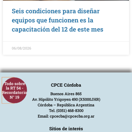
Seis condiciones para diseñar
equipos que funcionen es la
capacitación del 12 de este mes
06/08/2026
Todo sobre
CPCE Córdoba
la RT 54 -
Recordatorio
Buenos Aires 865
N° 19
Av. Hipólito Yrigoyen 490 (X5000JHR)
Córdoba – República Argentina
Tel. (0351) 468-8300
Email: cpcecba@cpcecba.org.ar
Sitios de interés