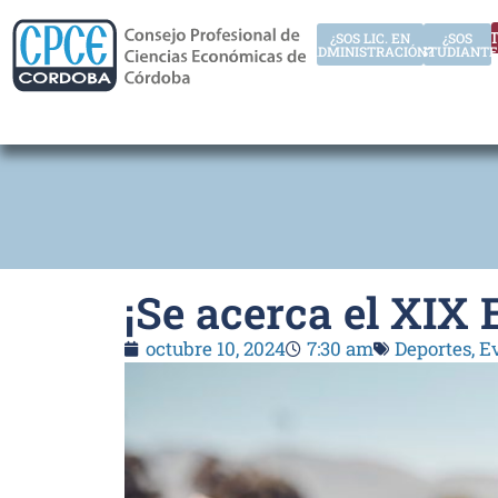
AUT
¿SOS LIC. EN
¿SOS
ADMINISTRACIÓN?
ESTUDIANTE
¡Se acerca el XIX
octubre 10, 2024
7:30 am
Deportes
,
E