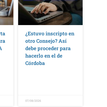
rta
¿Estuvo inscripto en
ara
otro Consejo? Así
A
debe proceder para
hacerlo en el de
Córdoba
07/08/2026