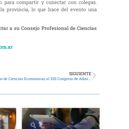
n para compartir y conectar con colegas.
la provincia, lo que hace del evento una
ctar a su Consejo Profesional de Ciencias
om.ar
SIGUIENTE
El CPCE participo del Pre – IX Congreso de Ciencias Económicas, el XIII Congreso de Administración y el X Encuentro Internacional de Administración