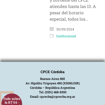
y noroeste del CPCE
atienden hasta las 13. A
pesar del horario
especial, todos los…
30/09/2024
Institucional
CPCE Córdoba
Buenos Aires 865
Av. Hipólito Yrigoyen 490 (X5000JHR)
Córdoba – República Argentina
Tel. (0351) 468-8300
Email: cpcecba@cpcecba.org.ar
Todo sobre
la RT 54 -