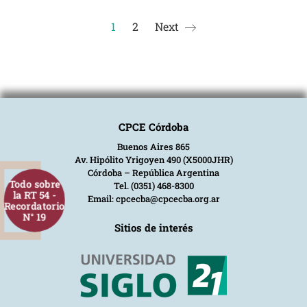
1
2
Next
CPCE Córdoba
Buenos Aires 865
Av. Hipólito Yrigoyen 490 (X5000JHR)
Córdoba – República Argentina
Todo sobre
Tel. (0351) 468-8300
la RT 54 -
Email: cpcecba@cpcecba.org.ar
Recordatorio
N° 19
Sitios de interés