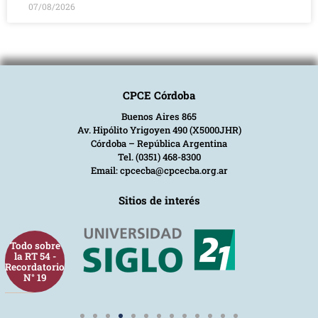
07/08/2026
CPCE Córdoba
Buenos Aires 865
Av. Hipólito Yrigoyen 490 (X5000JHR)
Córdoba – República Argentina
Tel. (0351) 468-8300
Email: cpcecba@cpcecba.org.ar
Sitios de interés
Todo sobre
la RT 54 -
Recordatorio
N° 19