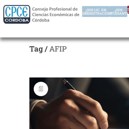
AUT
¿SOS LIC. EN
¿SOS
ADMINISTRACIÓN?
ESTUDIANTE
Tag /
AFIP