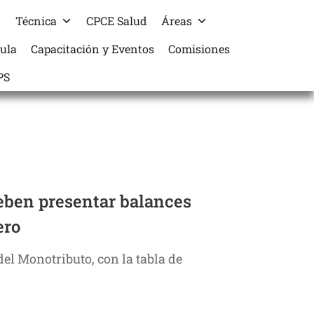
Técnica
CPCE Salud
Áreas
cula
Capacitación y Eventos
Comisiones
PS
Deben presentar balances
ero
del Monotributo, con la tabla de