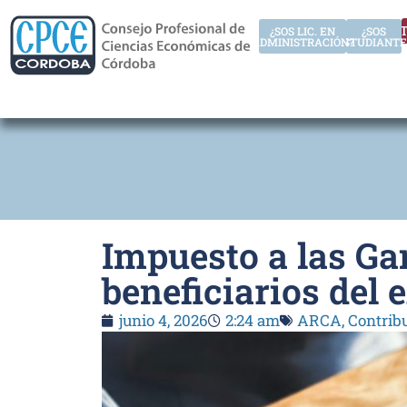
AUT
¿SOS LIC. EN
¿SOS
ADMINISTRACIÓN?
ESTUDIANTE
Impuesto a las Ga
beneficiarios del 
junio 4, 2026
2:24 am
ARCA
,
Contrib