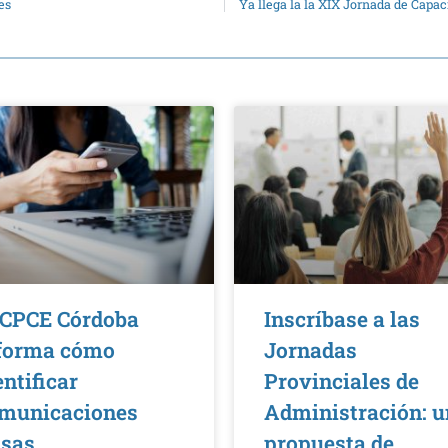
es
Ya llega la la XIX Jornada de Capa
 CPCE Córdoba
Inscríbase a las
forma cómo
Jornadas
entificar
Provinciales de
municaciones
Administración: 
lsas
propuesta de