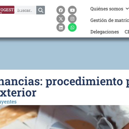
Quiénes somos
OGESTION
?
Gestión de matrí
Delegaciones
C
nancias: procedimiento 
exterior
uyentes