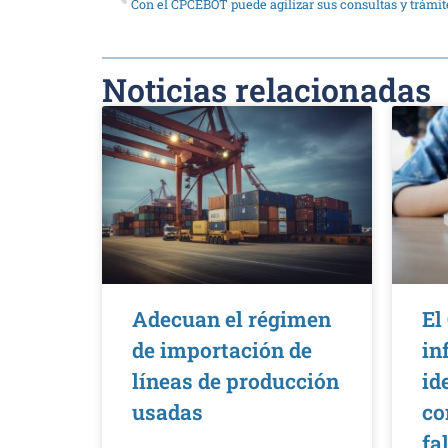
Con el CPCEBOT puede agilizar sus consultas y trámit
Noticias relacionadas
Adecuan el régimen
El
de importación de
in
líneas de producción
id
usadas
co
fa