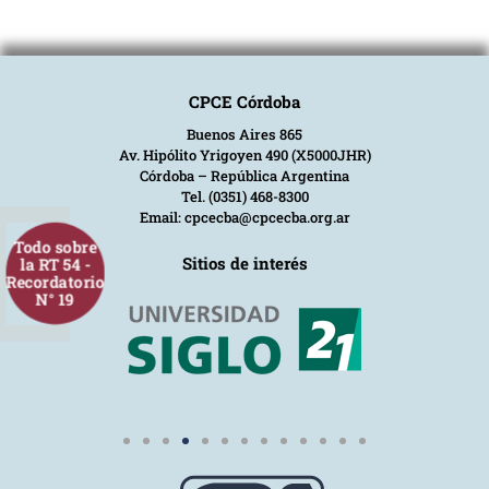
CPCE Córdoba
Buenos Aires 865
Av. Hipólito Yrigoyen 490 (X5000JHR)
Córdoba – República Argentina
Tel. (0351) 468-8300
Email: cpcecba@cpcecba.org.ar
Todo sobre
Sitios de interés
la RT 54 -
Recordatorio
N° 19