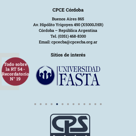
CPCE Córdoba
Buenos Aires 865
Av. Hipólito Yrigoyen 490 (X5000JHR)
Córdoba – República Argentina
Tel. (0351) 468-8300
Email: cpcecba@cpcecba.org.ar
Sitios de interés
Todo sobre
la RT 54 -
Recordatorio
N° 19