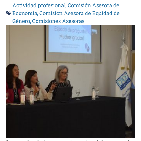
Actividad profesional
,
Comisión Asesora de
Economía
,
Comisión Asesora de Equidad de
Género
,
Comisiones Asesoras