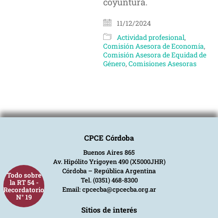
coyuntura.
11/12/2024
Actividad profesional
,
Comisión Asesora de Economía
,
Comisión Asesora de Equidad de
Género
,
Comisiones Asesoras
CPCE Córdoba
Buenos Aires 865
Av. Hipólito Yrigoyen 490 (X5000JHR)
Córdoba – República Argentina
Todo sobre
Tel. (0351) 468-8300
la RT 54 -
Email: cpcecba@cpcecba.org.ar
Recordatorio
N° 19
Sitios de interés